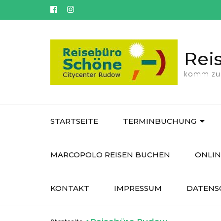
Zum
Inhalt
springen
(Eingabetaste
Rei
drücken)
komm zu
STARTSEITE
TERMINBUCHUNG
MARCOPOLO REISEN BUCHEN
ONLIN
KONTAKT
IMPRESSUM
DATENS