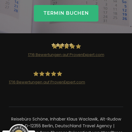
TERMIN BUCHEN
1716
Bewertungen auf ProvenExpert.com
Reisebüro Schöne
1716
Bewertungen auf ProvenExpert.com
Reisebüro Schöne
Kundenbewertungen und Erfahrungen zu
Reisebüro Schöne
SEHR GUT
99%
Reisebüro Schöne, Inhaber Klaus Waclawik, Alt-Rudow
Empfehlungen auf
ProvenExpert.com
4,85 / 5,00
63, D-12355 Berlin, Deutschland
Travel Agency |